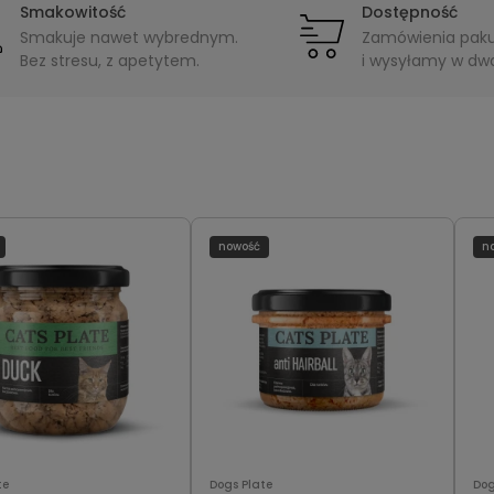
Smakowitość
Dostępność
Smakuje nawet wybrednym.
Zamówienia pak
Bez stresu, z apetytem.
i wysyłamy w dwa
nowość
n
te
Dogs Plate
Dog