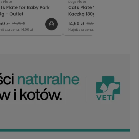
s Plate
Dogs Plate
ts Plate for Baby Pork
Cats Plate Vet Renal z
0g - Outlet
Kaczką 180g - Outlet
50 zł
14,00 zł
14,60 zł
19,50 zł
niższa cena:
14,00 zł
Najniższa cena:
14,60 zł