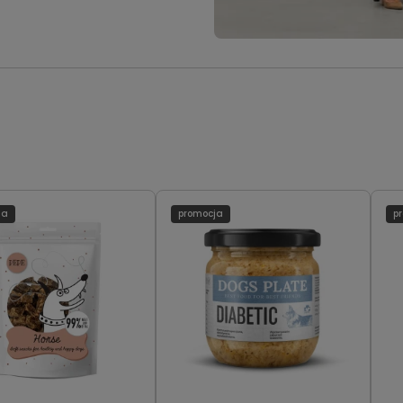
ja
promocja
p