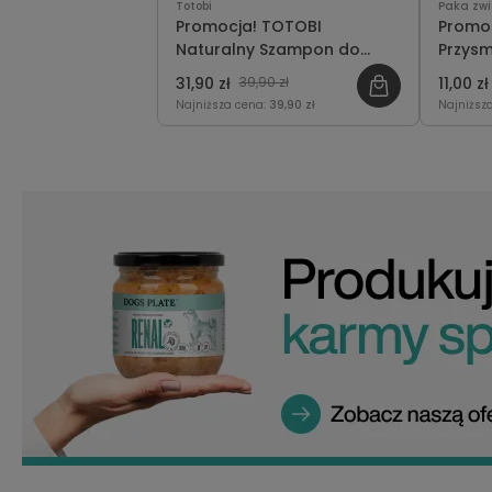
Totobi
Paka zwi
Promocja! TOTOBI
Promoc
Naturalny Szampon do
Przysm
Długich Włosów 300ml
70g
31,90 zł
39,90 zł
11,00 zł
Najniższa cena:
39,90 zł
Najniższ