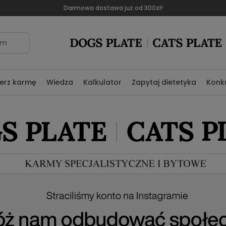
Darmowa dostawa już od 300zł!
om
erz karmę
Wiedza
Kalkulator
Zapytaj dietetyka
Konk