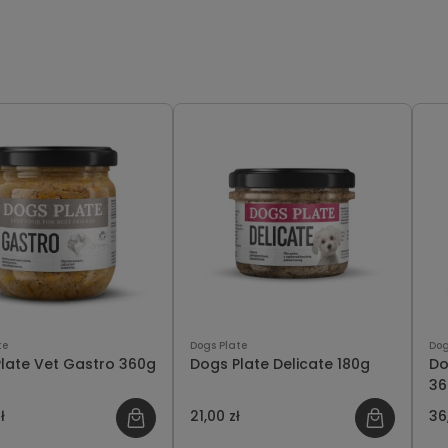
te
Dogs Plate
Dog
late Vet Gastro 360g
Dogs Plate Delicate 180g
Do
36
ł
21,00 zł
36