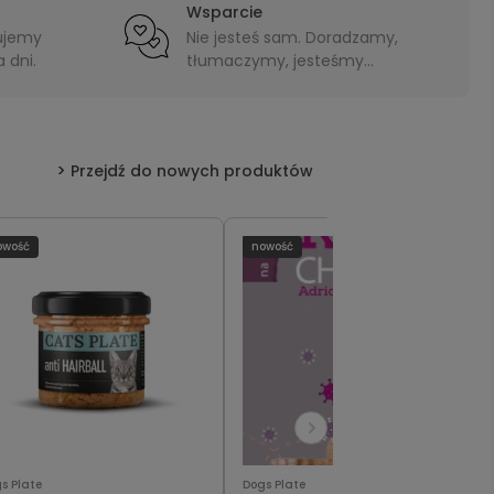
Wsparcie
ujemy
Nie jesteś sam. Doradzamy,
 dni.
tłumaczymy, jesteśmy
blisko.
Przejdź do nowych produktów
owość
nowość
s Plate
Dogs Plate