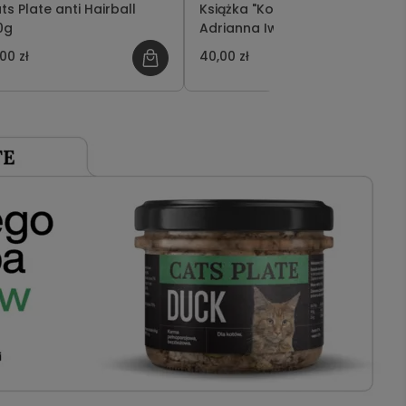
ts Plate anti Hairball
Książka "Kot w chorobie" -
0g
Adrianna Iwan
00 zł
40,00 zł