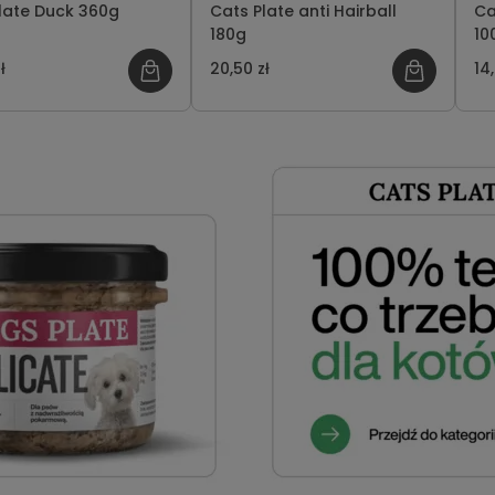
late Duck 360g
Cats Plate anti Hairball
Ca
180g
10
ł
20,50 zł
14,