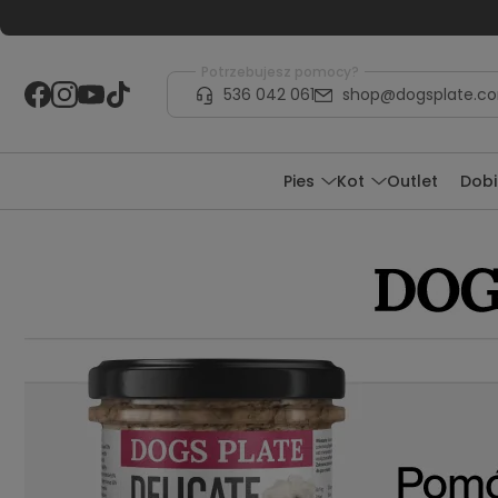
Potrzebujesz pomocy?
536 042 061
shop@dogsplate.c
Pies
Kot
Outlet
Dobi