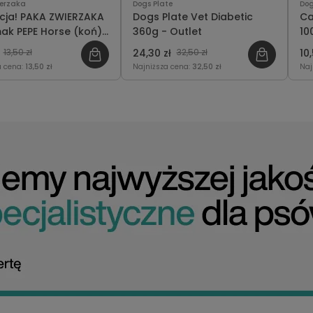
erzaka
Dogs Plate
Dog
ja! PAKA ZWIERZAKA
Dogs Plate Vet Diabetic
Ca
ak PEPE Horse (koń)
360g - Outlet
10
13,50 zł
24,30 zł
32,50 zł
10,
a cena:
13,50 zł
Najniższa cena:
32,50 zł
Naj