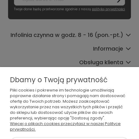
Twoje dane będą przetwarzane zgodnie z naszą
polityką prywatności
Infolinia czynna w godz. 8 - 16 (pon.-pt.)
Informacje
Obsługa klienta
Współpraca
Dbamy o Twoją prywatność
Pliki cookies i pokrewne im technologie umożliwiają
poprawne działanie strony i pomagają nam dostosować
ofertę do Twoich potrzeb. Możesz zaakceptować
wykorzystanie przez nas wszystkich tych plików i przejść
do sklepu lub dostosować użycie plików do swoich
preferencji, wybierając opcję "Dostosuj zgody".
536 042 061
Więcej o plikach cookies przeczytasz w naszej Polityce
prywatności.
shop@dogsplate.com