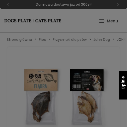
Darmowa dostawa już od 300zł!
Strona główna
Pies
Przysmaki dla psów
John Dog
JOHN 
Opinie