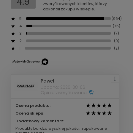
4.9
zweryfikowanych klientów, którzy
dokonali zakupu w sklepie.
5
(964)
4
(75)
3
(7)
2
(0)
1
(2)
Paweł
Dodano: 2026-08-06
Opinia zweryfikowana
Ocena produktu:
Ocena sklepu:
Dodatkowy komentarz:
Produkty bardzo wysokiej jakości, zapakowane