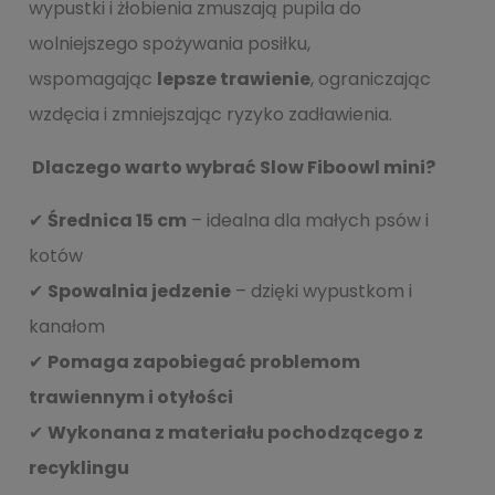
wypustki i żłobienia zmuszają pupila do
wolniejszego spożywania posiłku,
wspomagając
lepsze trawienie
, ograniczając
wzdęcia i zmniejszając ryzyko zadławienia.
Dlaczego warto wybrać Slow Fiboowl mini?
✔
Średnica 15 cm
– idealna dla małych psów i
kotów
✔
Spowalnia jedzenie
– dzięki wypustkom i
kanałom
✔
Pomaga zapobiega
ć problemom
trawiennym i oty
ło
ści
✔
Wykonana z materia
łu pochodzącego z
recyklingu