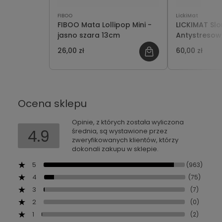
FIBOO
LickiMat
FIBOO Mata Lollipop Mini -
LICKIMAT Sl
jasno szara 13cm
Antystresow
Lizania dla 
26,00 zł
60,00 zł
Ocena sklepu
Opinie, z których została wyliczona
4.9
średnia, są wystawione przez
zweryfikowanych klientów, którzy
dokonali zakupu w sklepie.
5
(963)
4
(75)
3
(7)
2
(0)
1
(2)