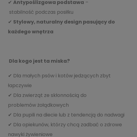
✔
Antypo
ślizgowa podstawa
–
stabilność podczas posiłku
✔
Stylowy, naturalny design pasuj
ący do
ka
żdego wn
ętrza
Dla kogo jest ta miska?
✔ Dla małych psów i kotów jedzących zbyt
łapczywie
✔ Dla zwierząt ze skłonnością do
problemów żołądkowych
✔ Dla pupili na diecie lub z tendencją do nadwagi
✔ Dla opiekunów, którzy chcą zadbać o zdrowe
nawyki żywieniowe