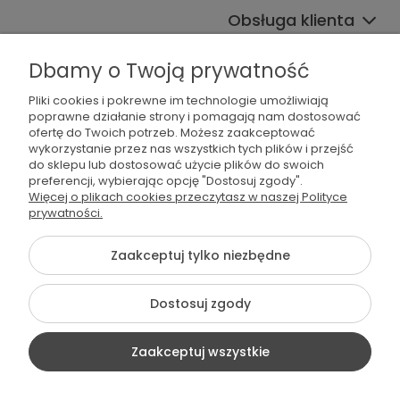
Obsługa klienta
Współpraca
Dbamy o Twoją prywatność
Pliki cookies i pokrewne im technologie umożliwiają
poprawne działanie strony i pomagają nam dostosować
ofertę do Twoich potrzeb. Możesz zaakceptować
wykorzystanie przez nas wszystkich tych plików i przejść
do sklepu lub dostosować użycie plików do swoich
preferencji, wybierając opcję "Dostosuj zgody".
536 042 061
Więcej o plikach cookies przeczytasz w naszej Polityce
prywatności.
shop@dogsplate.com
Zaakceptuj tylko niezbędne
©2026 Wszelkie Prawa Zastrzeżone | Dogs Plate
Dostosuj zgody
Szablon Flex by
Ecommercy
Zaakceptuj wszystkie