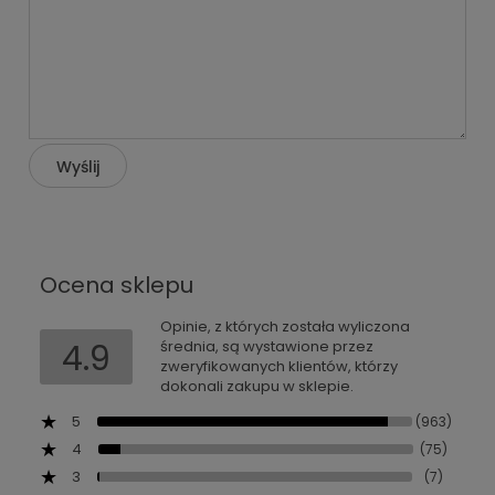
Wyślij
Ocena sklepu
Opinie, z których została wyliczona
4.9
średnia, są wystawione przez
zweryfikowanych klientów, którzy
dokonali zakupu w sklepie.
5
(963)
4
(75)
3
(7)