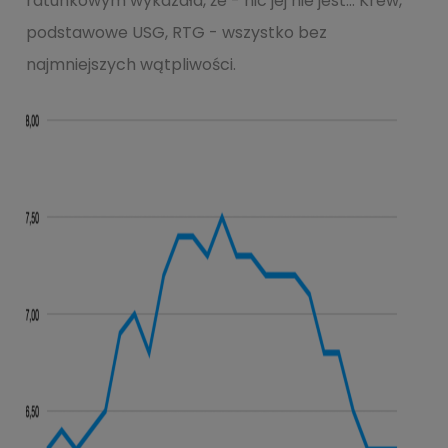
ratunkowym wykazała, że - nic jej nie jest… Krew,
podstawowe USG, RTG - wszystko bez
najmniejszych wątpliwości.