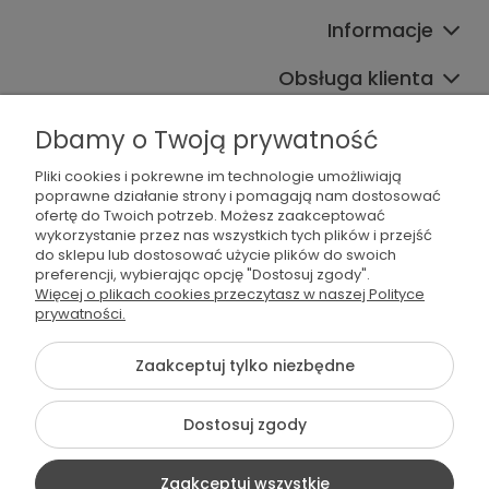
Informacje
Obsługa klienta
Współpraca
Dbamy o Twoją prywatność
Pliki cookies i pokrewne im technologie umożliwiają
poprawne działanie strony i pomagają nam dostosować
ofertę do Twoich potrzeb. Możesz zaakceptować
wykorzystanie przez nas wszystkich tych plików i przejść
do sklepu lub dostosować użycie plików do swoich
preferencji, wybierając opcję "Dostosuj zgody".
536 042 061
Więcej o plikach cookies przeczytasz w naszej Polityce
prywatności.
shop@dogsplate.com
Zaakceptuj tylko niezbędne
©2026 Wszelkie Prawa Zastrzeżone | Dogs Plate
Dostosuj zgody
Szablon Flex by
Ecommercy
Zaakceptuj wszystkie