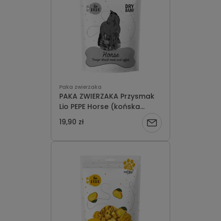
Paka zwierzaka
PAKA ZWIERZAKA Przysmak
Lio PEPE Horse (końska
wątróbka) 60g
19,90 zł
Powiadom
o
dostępności