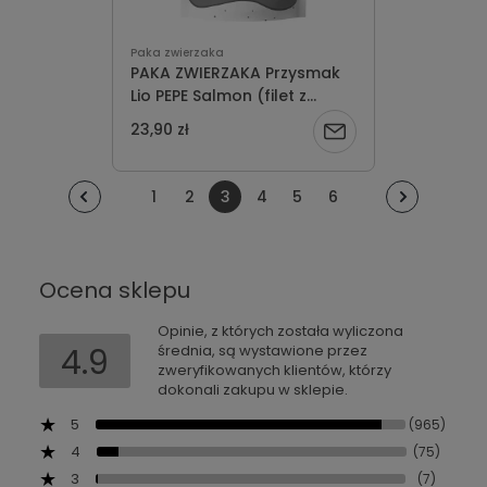
Paka zwierzaka
PAKA ZWIERZAKA Przysmak
Lio PEPE Salmon (filet z
łososia) 60g
23,90 zł
Powiadom
o
1
2
3
4
5
6
dostępności
Ocena sklepu
Opinie, z których została wyliczona
4.9
średnia, są wystawione przez
zweryfikowanych klientów, którzy
dokonali zakupu w sklepie.
5
(965)
4
(75)
3
(7)