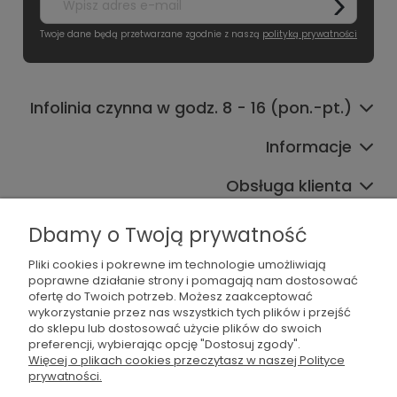
Twoje dane będą przetwarzane zgodnie z naszą
polityką prywatności
Infolinia czynna w godz. 8 - 16 (pon.-pt.)
Informacje
Obsługa klienta
Współpraca
Dbamy o Twoją prywatność
Pliki cookies i pokrewne im technologie umożliwiają
poprawne działanie strony i pomagają nam dostosować
ofertę do Twoich potrzeb. Możesz zaakceptować
wykorzystanie przez nas wszystkich tych plików i przejść
do sklepu lub dostosować użycie plików do swoich
preferencji, wybierając opcję "Dostosuj zgody".
536 042 061
Więcej o plikach cookies przeczytasz w naszej Polityce
prywatności.
shop@dogsplate.com