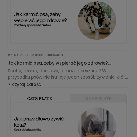
07-08-2026 | Monika Sankowska
Jak karmić psa, żeby wspierać jego zdrowie?
Podstawy żywienia bez mitów.
Sucha, mokra, domowa, a może mieszana? W
przypadku psów nie istnieje jeden sposób żywienia, który
będzie najlepszy dla każdego zwierzęcia. Dobra dieta
czytaj całość
powinna pokrywać zapotrzebowanie psa, odpowiadać
jego wiekowi i aktywności, być dobrze tolerowana, a
jednocześnie możliwa do stosowania przez opiekuna na
co dzień. Wyjaśniamy, jak wybierać karmę, kontrolować
porcje i rozsądnie podchodzić do suplementacji.