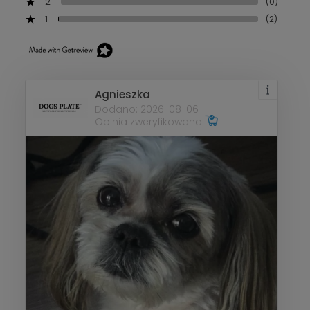
2
(0)
1
(2)
Agnieszka
Dodano: 2026-08-06
Opinia zweryfikowana