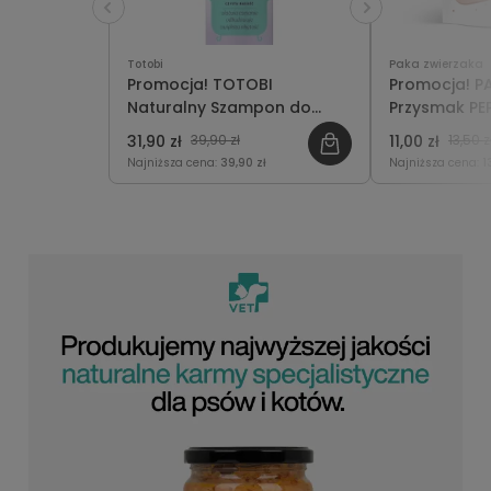
Totobi
Paka zwierzaka
Promocja! TOTOBI
Promocja! P
Naturalny Szampon do
Przysmak PE
Długich Włosów 300ml
70g
31,90 zł
39,90 zł
11,00 zł
13,50 z
Najniższa cena:
39,90 zł
Najniższa cena:
1