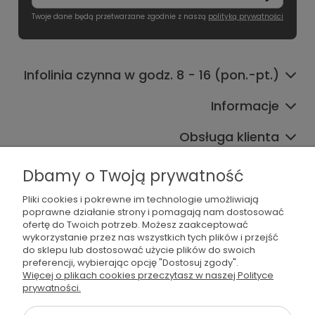
Twoje dane będą przetwarzane zgodnie z naszą
polityką prywatności
Infolinia czynna w godz. 8 - 16 (pon.-pt.)
Informacje
Obsługa klienta
Współpraca
Dbamy o Twoją prywatność
Pliki cookies i pokrewne im technologie umożliwiają
poprawne działanie strony i pomagają nam dostosować
ofertę do Twoich potrzeb. Możesz zaakceptować
wykorzystanie przez nas wszystkich tych plików i przejść
do sklepu lub dostosować użycie plików do swoich
preferencji, wybierając opcję "Dostosuj zgody".
536 042 061
Więcej o plikach cookies przeczytasz w naszej Polityce
prywatności.
shop@dogsplate.com