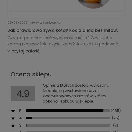
05-08-2026 | Monika Sankowska
Jak prawidłowo żywić kota? Kocia dieta bez mitów.
Czy kot powinien jeść wyłącznie mięso? Czy sucha
karma rzeczywiście czyści zęby? Jak często podawać
posiłki i po czym poznać dobrą mokrą karmę? Wokół
czytaj całość
żywienia kotów narosło wiele mitów, a część zasad
przenoszonych z żywienia psów zupełnie nie pasuje do
potrzeb tego gatunku. Wyjaśniamy, jak powinna
Ocena sklepu
wyglądać codzienna dieta zdrowego kota i na co
zwracać uwagę przy wyborze sposobu żywienia.
Opinie, z których została wyliczona
4.9
średnia, są wystawione przez
zweryfikowanych klientów, którzy
dokonali zakupu w sklepie.
5
(965)
4
(75)
3
(7)